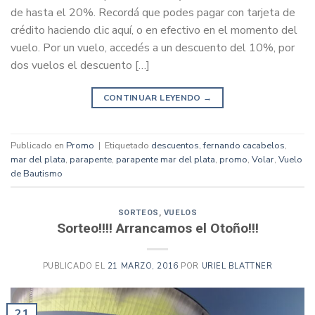
de hasta el 20%. Recordá que podes pagar con tarjeta de
crédito haciendo clic aquí, o en efectivo en el momento del
vuelo. Por un vuelo, accedés a un descuento del 10%, por
dos vuelos el descuento […]
CONTINUAR LEYENDO
→
Publicado en
Promo
|
Etiquetado
descuentos
,
fernando cacabelos
,
mar del plata
,
parapente
,
parapente mar del plata
,
promo
,
Volar
,
Vuelo
de Bautismo
SORTEOS
,
VUELOS
Sorteo!!!! Arrancamos el Otoño!!!
PUBLICADO EL
21 MARZO, 2016
POR
URIEL BLATTNER
21