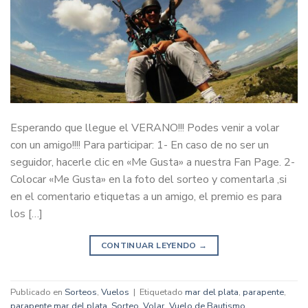
Esperando que llegue el VERANO!!! Podes venir a volar
con un amigo!!!! Para participar: 1- En caso de no ser un
seguidor, hacerle clic en «Me Gusta» a nuestra Fan Page. 2-
Colocar «Me Gusta» en la foto del sorteo y comentarla ,si
en el comentario etiquetas a un amigo, el premio es para
los […]
CONTINUAR LEYENDO
→
Publicado en
Sorteos
,
Vuelos
|
Etiquetado
mar del plata
,
parapente
,
parapente mar del plata
,
Sorteo
,
Volar
,
Vuelo de Bautismo