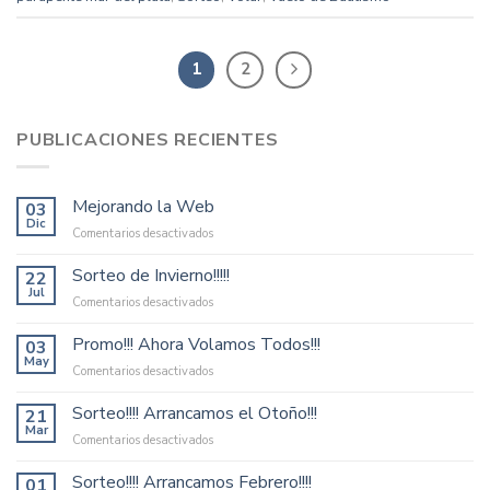
1
2
PUBLICACIONES RECIENTES
Mejorando la Web
03
Dic
en
Comentarios desactivados
Mejorando
la
Sorteo de Invierno!!!!!
22
Web
Jul
en
Comentarios desactivados
Sorteo
de
Promo!!! Ahora Volamos Todos!!!
03
Invierno!!!!!
May
en
Comentarios desactivados
Promo!!!
Ahora
Sorteo!!!! Arrancamos el Otoño!!!
21
Volamos
Mar
en
Comentarios desactivados
Todos!!!
Sorteo!!!!
Arrancamos
Sorteo!!!! Arrancamos Febrero!!!!
01