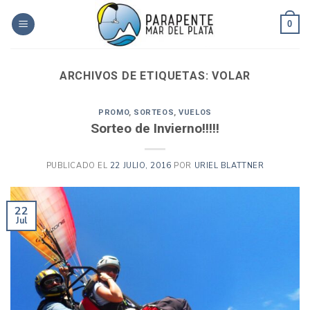
Skip
to
0
content
ARCHIVOS DE ETIQUETAS:
VOLAR
PROMO
,
SORTEOS
,
VUELOS
Sorteo de Invierno!!!!!
PUBLICADO EL
22 JULIO, 2016
POR
URIEL BLATTNER
22
Jul