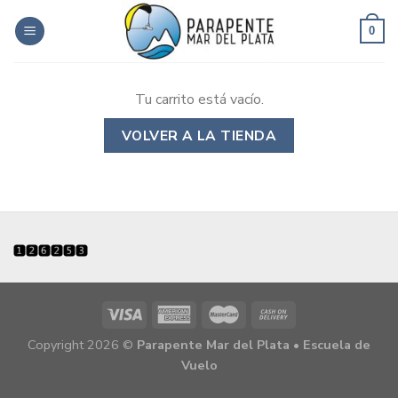
Skip
to
0
content
Tu carrito está vacío.
VOLVER A LA TIENDA
Copyright 2026 ©
Parapente Mar del Plata • Escuela de
Vuelo