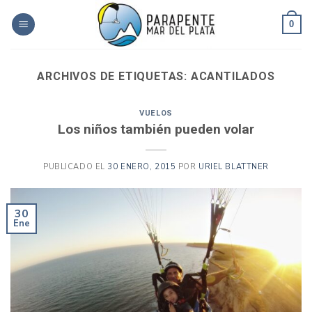
Skip
to
0
content
ARCHIVOS DE ETIQUETAS:
ACANTILADOS
VUELOS
Los niños también pueden volar
PUBLICADO EL
30 ENERO, 2015
POR
URIEL BLATTNER
30
Ene