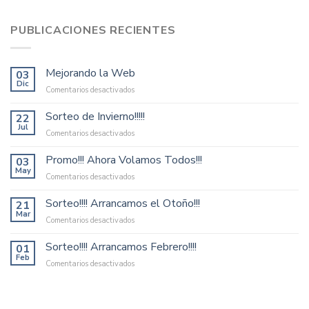
PUBLICACIONES RECIENTES
Mejorando la Web
03
Dic
en
Comentarios desactivados
Mejorando
la
Sorteo de Invierno!!!!!
22
Web
Jul
en
Comentarios desactivados
Sorteo
de
Promo!!! Ahora Volamos Todos!!!
03
Invierno!!!!!
May
en
Comentarios desactivados
Promo!!!
Ahora
Sorteo!!!! Arrancamos el Otoño!!!
21
Volamos
Mar
en
Comentarios desactivados
Todos!!!
Sorteo!!!!
Arrancamos
Sorteo!!!! Arrancamos Febrero!!!!
01
el
Feb
en
Comentarios desactivados
Otoño!!!
Sorteo!!!!
Arrancamos
Febrero!!!!