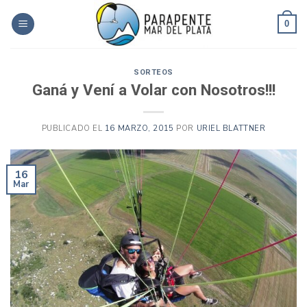
Skip
to
0
content
SORTEOS
Ganá y Vení a Volar con Nosotros!!!
PUBLICADO EL
16 MARZO, 2015
POR
URIEL BLATTNER
16
Mar