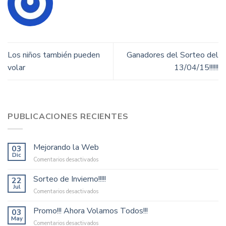
Los niños también pueden
Ganadores del Sorteo del
volar
13/04/15!!!!!!
PUBLICACIONES RECIENTES
Mejorando la Web
03
Dic
en
Comentarios desactivados
Mejorando
la
Sorteo de Invierno!!!!!
22
Web
Jul
en
Comentarios desactivados
Sorteo
de
Promo!!! Ahora Volamos Todos!!!
03
Invierno!!!!!
May
en
Comentarios desactivados